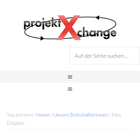
You are here:
Home
/
Unsere BotschafterInnen
/
Elias
Doppler